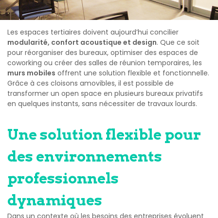
l
s
a
e
b
l
t
Les espaces tertiaires doivent aujourd’hui concilier
e
modularité, confort acoustique et design
. Que ce soit
c
s
pour réorganiser des bureaux, optimiser des espaces de
l
e
coworking ou créer des salles de réunion temporaires, les
t
o
murs mobiles
offrent une solution flexible et fonctionnelle.
d
i
e
Grâce à ces cloisons amovibles, il est possible de
s
s
transformer un open space en plusieurs bureaux privatifs
i
o
en quelques instants, sans nécessiter de travaux lourds.
g
n
n
s
Une solution flexible pour
m
o
des environnements
b
i
professionnels
l
e
dynamiques
s
Dans un contexte où les besoins des entreprises évoluent